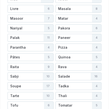
Livre
Masala
6
8
Masoor
Matar
7
4
Nariyal
Pakora
5
6
Palak
Paneer
11
4
Parantha
Pizza
4
4
Pâtes
Quinoa
5
5
Raita
Rava
9
4
Sabji
Salade
10
16
Soupe
Tadka
17
4
Tarte
Thali
10
4
Tofu
Tomatar
6
5