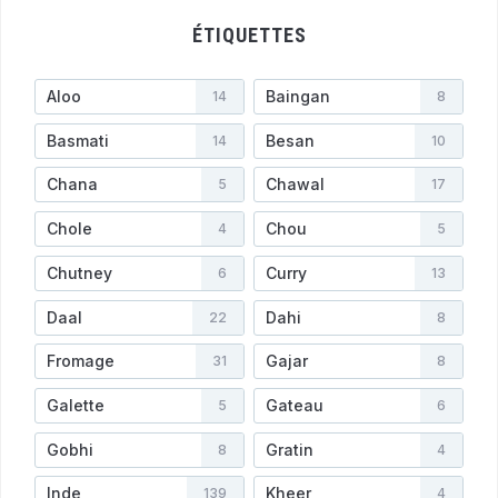
ÉTIQUETTES
Aloo
Baingan
14
8
Basmati
Besan
14
10
Chana
Chawal
5
17
Chole
Chou
4
5
Chutney
Curry
6
13
Daal
Dahi
22
8
Fromage
Gajar
31
8
Galette
Gateau
5
6
Gobhi
Gratin
8
4
Inde
Kheer
139
4