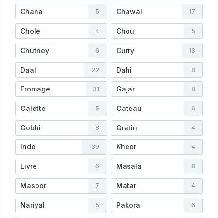
Chana
Chawal
5
17
Chole
Chou
4
5
Chutney
Curry
6
13
Daal
Dahi
22
8
Fromage
Gajar
31
8
Galette
Gateau
5
6
Gobhi
Gratin
8
4
Inde
Kheer
139
4
Livre
Masala
6
8
Masoor
Matar
7
4
Nariyal
Pakora
5
6