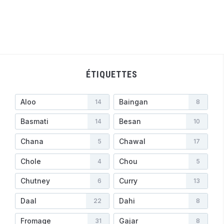
ÉTIQUETTES
Aloo
Baingan
14
8
Basmati
Besan
14
10
Chana
Chawal
5
17
Chole
Chou
4
5
Chutney
Curry
6
13
Daal
Dahi
22
8
Fromage
Gajar
31
8