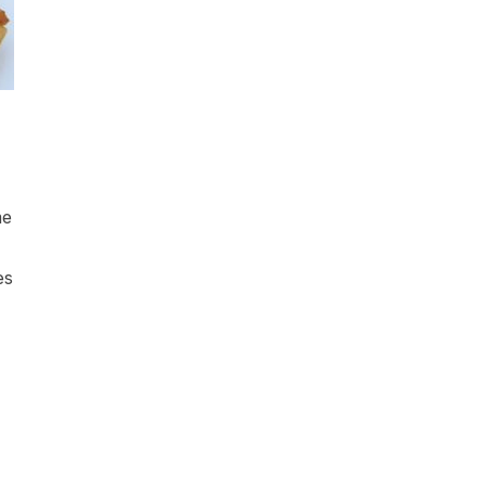
me
es