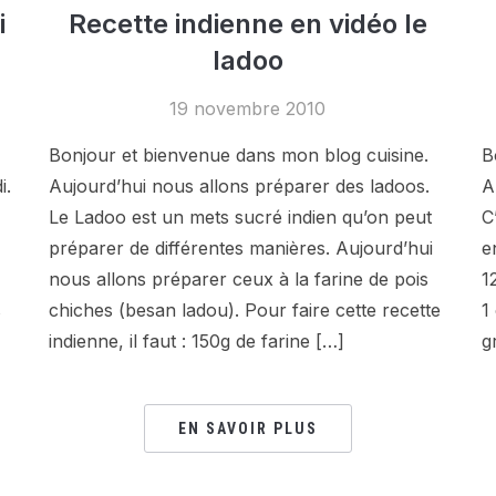
i
Recette indienne en vidéo le
ladoo
19 novembre 2010
Bonjour et bienvenue dans mon blog cuisine.
B
i.
Aujourd’hui nous allons préparer des ladoos.
A
Le Ladoo est un mets sucré indien qu’on peut
C
préparer de différentes manières. Aujourd’hui
e
nous allons préparer ceux à la farine de pois
1
s
chiches (besan ladou). Pour faire cette recette
1
indienne, il faut : 150g de farine […]
g
EN SAVOIR PLUS