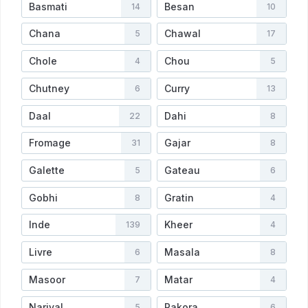
Basmati
Besan
14
10
Chana
Chawal
5
17
Chole
Chou
4
5
Chutney
Curry
6
13
Daal
Dahi
22
8
Fromage
Gajar
31
8
Galette
Gateau
5
6
Gobhi
Gratin
8
4
Inde
Kheer
139
4
Livre
Masala
6
8
Masoor
Matar
7
4
Nariyal
Pakora
5
6