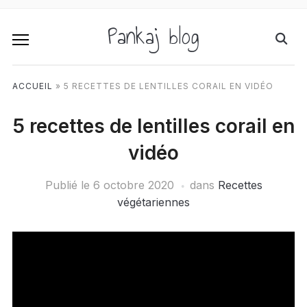
Pankaj blog
ACCUEIL
»
5 RECETTES DE LENTILLES CORAIL EN VIDÉO
5 recettes de lentilles corail en
vidéo
Publié le
6 octobre 2020
dans
Recettes
végétariennes