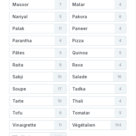
Masoor
Matar
7
4
Nariyal
Pakora
5
6
Palak
Paneer
11
4
Parantha
Pizza
4
4
Pâtes
Quinoa
5
5
Raita
Rava
9
4
Sabji
Salade
10
16
Soupe
Tadka
17
4
Tarte
Thali
10
4
Tofu
Tomatar
6
5
Vinaigrette
Végétalien
11
104