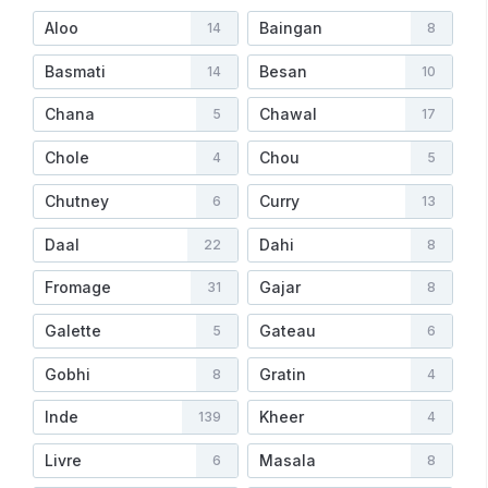
Aloo
Baingan
14
8
Basmati
Besan
14
10
Chana
Chawal
5
17
Chole
Chou
4
5
Chutney
Curry
6
13
Daal
Dahi
22
8
Fromage
Gajar
31
8
Galette
Gateau
5
6
Gobhi
Gratin
8
4
Inde
Kheer
139
4
Livre
Masala
6
8