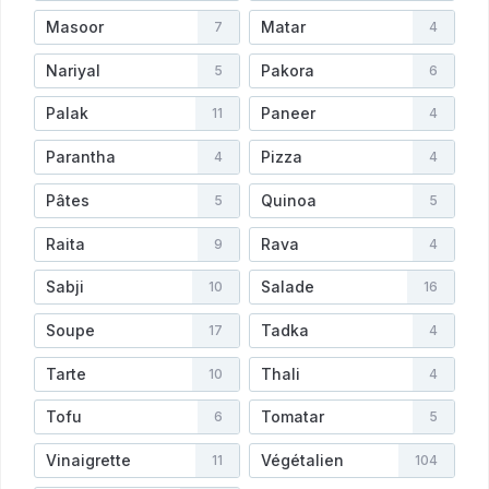
Masoor
Matar
7
4
Nariyal
Pakora
5
6
Palak
Paneer
11
4
Parantha
Pizza
4
4
Pâtes
Quinoa
5
5
Raita
Rava
9
4
Sabji
Salade
10
16
Soupe
Tadka
17
4
Tarte
Thali
10
4
Tofu
Tomatar
6
5
Vinaigrette
Végétalien
11
104