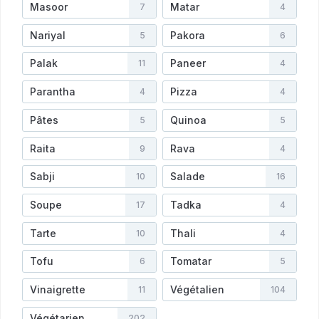
Masoor
Matar
7
4
Nariyal
Pakora
5
6
Palak
Paneer
11
4
Parantha
Pizza
4
4
Pâtes
Quinoa
5
5
Raita
Rava
9
4
Sabji
Salade
10
16
Soupe
Tadka
17
4
Tarte
Thali
10
4
Tofu
Tomatar
6
5
Vinaigrette
Végétalien
11
104
Végétarien
202