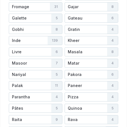
Fromage
Gajar
31
8
Galette
Gateau
5
6
Gobhi
Gratin
8
4
Inde
Kheer
139
4
Livre
Masala
6
8
Masoor
Matar
7
4
Nariyal
Pakora
5
6
Palak
Paneer
11
4
Parantha
Pizza
4
4
Pâtes
Quinoa
5
5
Raita
Rava
9
4