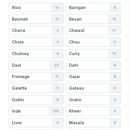
Aloo
Baingan
14
8
Basmati
Besan
14
10
Chana
Chawal
5
17
Chole
Chou
4
5
Chutney
Curry
6
13
Daal
Dahi
22
8
Fromage
Gajar
31
8
Galette
Gateau
5
6
Gobhi
Gratin
8
4
Inde
Kheer
139
4
Livre
Masala
6
8