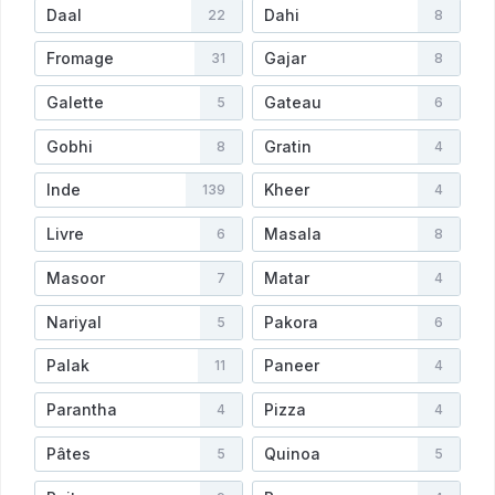
Daal
Dahi
22
8
Fromage
Gajar
31
8
Galette
Gateau
5
6
Gobhi
Gratin
8
4
Inde
Kheer
139
4
Livre
Masala
6
8
Masoor
Matar
7
4
Nariyal
Pakora
5
6
Palak
Paneer
11
4
Parantha
Pizza
4
4
Pâtes
Quinoa
5
5