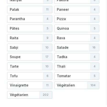
Palak
Paneer
11
4
Parantha
Pizza
4
4
Pâtes
Quinoa
5
5
Raita
Rava
9
4
Sabji
Salade
10
16
Soupe
Tadka
17
4
Tarte
Thali
10
4
Tofu
Tomatar
6
5
Vinaigrette
Végétalien
11
104
Végétarien
202