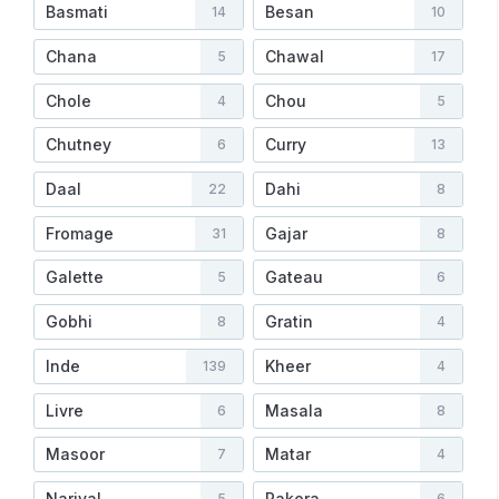
Basmati
Besan
14
10
Chana
Chawal
5
17
Chole
Chou
4
5
Chutney
Curry
6
13
Daal
Dahi
22
8
Fromage
Gajar
31
8
Galette
Gateau
5
6
Gobhi
Gratin
8
4
Inde
Kheer
139
4
Livre
Masala
6
8
Masoor
Matar
7
4
Nariyal
Pakora
5
6