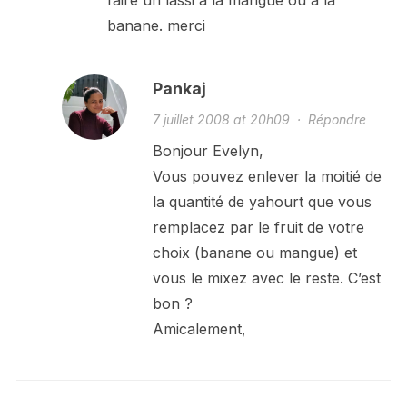
faire un lassi a la mangue ou à la
banane. merci
Pankaj
7 juillet 2008 at 20h09
·
Répondre
Bonjour Evelyn,
Vous pouvez enlever la moitié de
la quantité de yahourt que vous
remplacez par le fruit de votre
choix (banane ou mangue) et
vous le mixez avec le reste. C’est
bon ?
Amicalement,