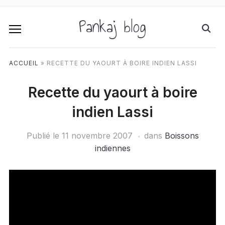
Pankaj blog
ACCUEIL
»
RECETTE DU YAOURT À BOIRE INDIEN LASSI
Recette du yaourt à boire
indien Lassi
Publié le
11 novembre 2007
dans
Boissons
indiennes