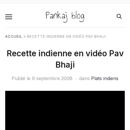
Pankaj blog
ACCUEIL
»
RECETTE INDIENNE EN VIDÉO PAV BHAJI
Recette indienne en vidéo Pav
Bhaji
Publié le
9 septembre 2008
dans
Plats indiens