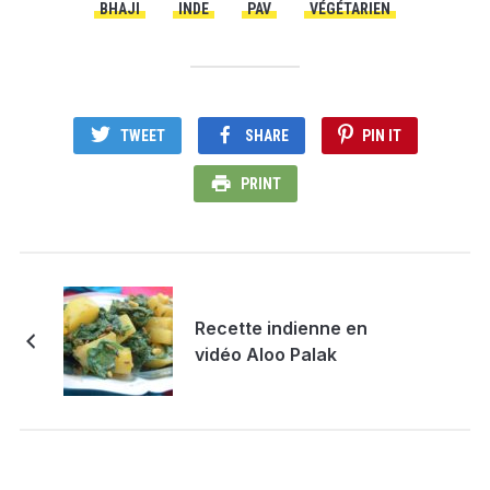
BHAJI
INDE
PAV
VÉGÉTARIEN
TWEET
SHARE
PIN IT
PRINT
Recette indienne en
vidéo Aloo Palak