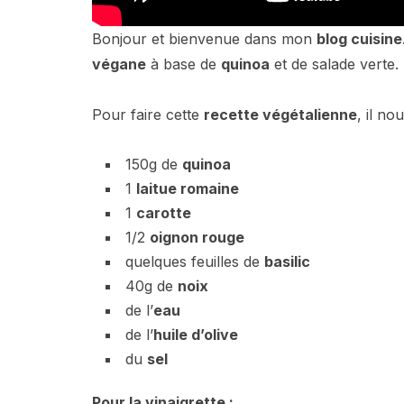
Bonjour et bienvenue dans mon
blog cuisine
végane
à base de
quinoa
et de salade verte.
Pour faire cette
recette végétalienne
, il nou
150g de
quinoa
1
laitue romaine
1
carotte
1/2
oignon rouge
quelques feuilles de
basilic
40g de
noix
de l’
eau
de l’
huile d’olive
du
sel
Pour la vinaigrette :