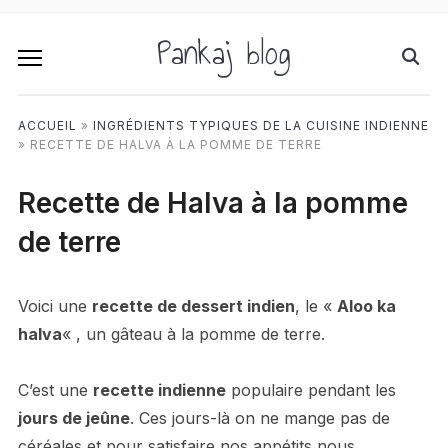
Pankaj blog
ACCUEIL
»
INGRÉDIENTS TYPIQUES DE LA CUISINE INDIENNE
»
RECETTE DE HALVA À LA POMME DE TERRE
Recette de Halva à la pomme
de terre
Voici une
recette de dessert indien
, le «
Aloo ka
halva
« , un gâteau à la pomme de terre.
C’est une
recette indienne
populaire pendant les
jours de jeûne
. Ces jours-là on ne mange pas de
céréales et pour satisfaire nos appétits nous