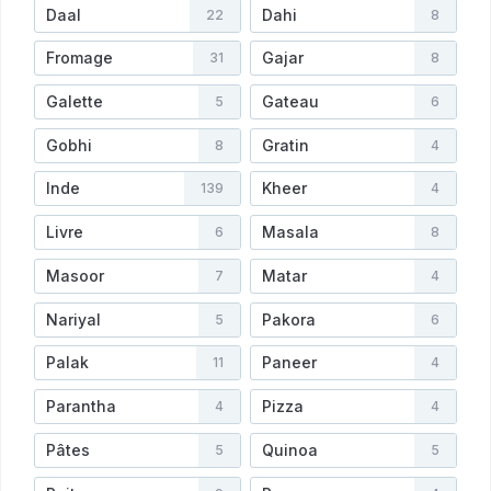
Daal
Dahi
22
8
Fromage
Gajar
31
8
Galette
Gateau
5
6
Gobhi
Gratin
8
4
Inde
Kheer
139
4
Livre
Masala
6
8
Masoor
Matar
7
4
Nariyal
Pakora
5
6
Palak
Paneer
11
4
Parantha
Pizza
4
4
Pâtes
Quinoa
5
5