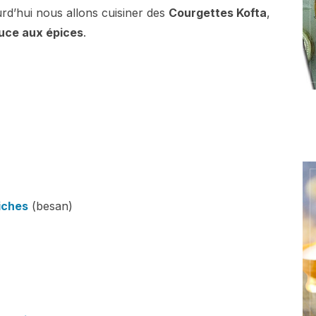
urd’hui nous allons cuisiner des
Courgettes Kofta
,
uce aux épices
.
iches
(besan)