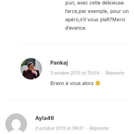
puri, avec cette délicieuse
farce,par exemple, pour un
apéro,s’il vous plaît?Merci
d’avance.
Pankaj
3 octobre 2013 at 12h34
·
Répondre
Bravo à vous alors
Ayla46
2 octobre 2013 at 19h31
·
Répondre