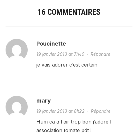
16 COMMENTAIRES
Poucinette
19 janvier 2013 at 7h40
·
Répondre
je vais adorer c’est certain
mary
19 janvier 2013 at 8h22
·
Répondre
Hum ca a l air trop bon j’adore l
association tomate pdt !