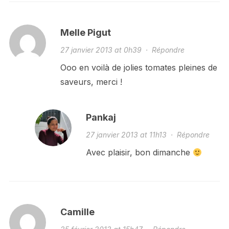
Melle Pigut
27 janvier 2013 at 0h39
·
Répondre
Ooo en voilà de jolies tomates pleines de
saveurs, merci !
Pankaj
27 janvier 2013 at 11h13
·
Répondre
Avec plaisir, bon dimanche
Camille