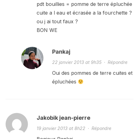
pdt bouillies = pomme de terre épluchée
cuite a l eau et écrasée a la fourchette ?
ou j ai tout faux ?
BON WE
Pankaj
22 janvier 2013 at 9h35
·
Répondre
Oui des pommes de terre cuites et
épluchées
Jakobik jean-pierre
19 janvier 2013 at 8h22
·
Répondre