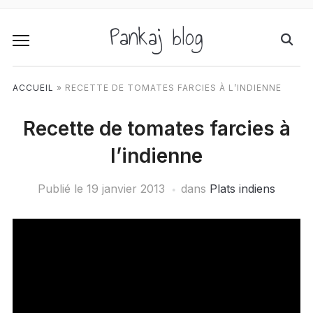
Pankaj blog
ACCUEIL
»
RECETTE DE TOMATES FARCIES À L’INDIENNE
Recette de tomates farcies à
l’indienne
Publié le
19 janvier 2013
dans
Plats indiens