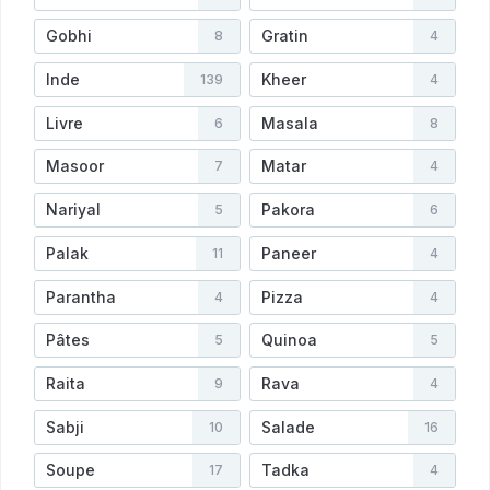
Gobhi
Gratin
8
4
Inde
Kheer
139
4
Livre
Masala
6
8
Masoor
Matar
7
4
Nariyal
Pakora
5
6
Palak
Paneer
11
4
Parantha
Pizza
4
4
Pâtes
Quinoa
5
5
Raita
Rava
9
4
Sabji
Salade
10
16
Soupe
Tadka
17
4