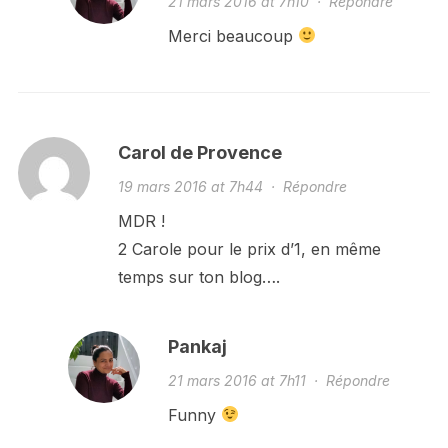
21 mars 2016 at 7h10
·
Répondre
Merci beaucoup
Carol de Provence
19 mars 2016 at 7h44
·
Répondre
MDR !
2 Carole pour le prix d’1, en même
temps sur ton blog….
Pankaj
21 mars 2016 at 7h11
·
Répondre
Funny