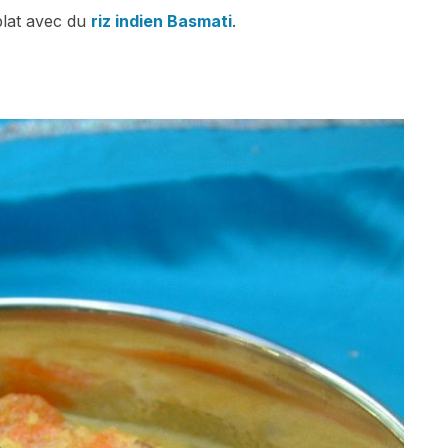
plat avec du
riz indien Basmati
.