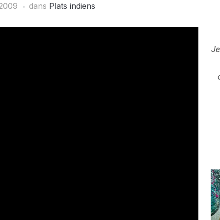
 2009
dans
Plats indiens
Je