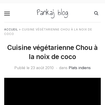
Pankaj blog
ACCUEIL
»
CUISINE VÉGÉTARIENNE CHOU À LA NOIX DE
COCO
Cuisine végétarienne Chou à
la noix de coco
Publié le
23 août 2010
dans
Plats indiens