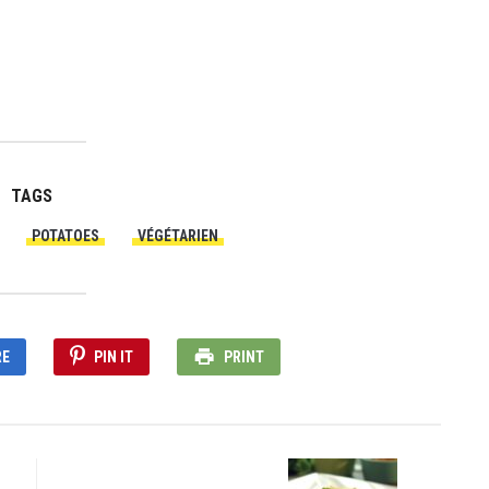
TAGS
POTATOES
VÉGÉTARIEN
RE
PIN IT
PRINT