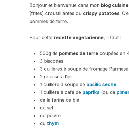
Bonjour et bienvenue dans mon
blog cuisine
(frites) croustillantes ou
crispy potatoes
. C’
pommes de terre.
Pour cette
recette végétarienne
, il faut :
500g de
pommes de terre
coupées en 
3 biscottes
3 cuillères à soupe de fromage Parmesa
2 gousses d’ail
1 cuillère à soupe de
basilic séché
1 cuillère à café de
paprika
(ou de
pime
de la farine de blé
du sel
du poivre
du
thym