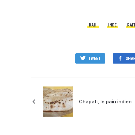
DAHI
INDE
RAI
TWEET
SHA
Chapati, le pain indien