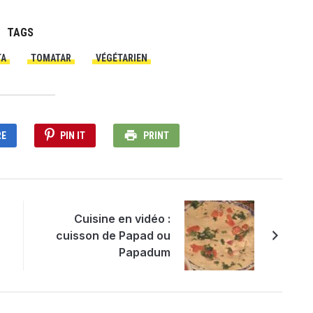
TAGS
TA
TOMATAR
VÉGÉTARIEN
RE
PIN IT
PRINT
Cuisine en vidéo :
cuisson de Papad ou
Papadum