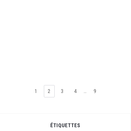
1
2
3
4
…
9
ÉTIQUETTES