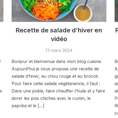
Recette de salade d’hiver en
vidéo
13 mars 2024
!
Bonjour et bienvenue dans mon blog cuisine.
B
Aujourd’hui je vous propose une recette de
A
salade d’hiver, au chou rouge et au brocoli.
g
Pour faire cette salade végétarienne, il faut :
q
ts
Dans une poêle, faire chauffer l’huile et y faire
a
.
dorer les pois chiches avec le cumin, le
P
paprika et le […]
R
c