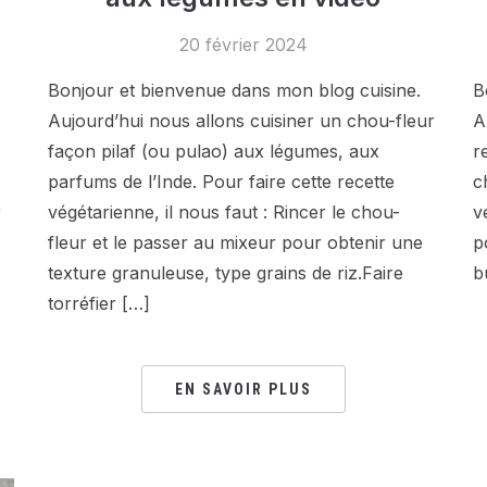
20 février 2024
Bonjour et bienvenue dans mon blog cuisine.
B
Aujourd’hui nous allons cuisiner un chou-fleur
A
façon pilaf (ou pulao) aux légumes, aux
r
parfums de l’Inde. Pour faire cette recette
c
r
végétarienne, il nous faut : Rincer le chou-
v
fleur et le passer au mixeur pour obtenir une
p
texture granuleuse, type grains de riz.Faire
b
torréfier […]
EN SAVOIR PLUS