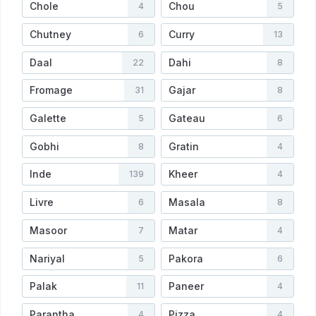
Chole
Chou
4
5
Chutney
Curry
6
13
Daal
Dahi
22
8
Fromage
Gajar
31
8
Galette
Gateau
5
6
Gobhi
Gratin
8
4
Inde
Kheer
139
4
Livre
Masala
6
8
Masoor
Matar
7
4
Nariyal
Pakora
5
6
Palak
Paneer
11
4
Parantha
Pizza
4
4