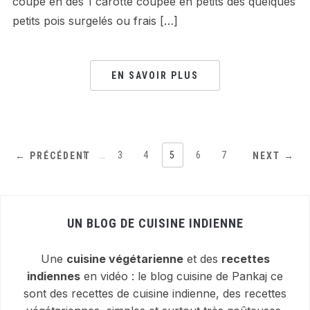
coupé en dés 1 carotte coupée en petits dés quelques
petits pois surgelés ou frais […]
EN SAVOIR PLUS
1
…
3
4
5
6
7
← PRÉCÉDENT
NEXT →
UN BLOG DE CUISINE INDIENNE
Une
cuisine végétarienne
et des
recettes
indiennes
en vidéo : le blog cuisine de Pankaj ce
sont des recettes de cuisine indienne, des recettes