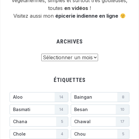
végétariennes, simples et surtout très goûteuses,
toutes
en vidéos
!
Visitez aussi mon
épicerie indienne en ligne
ARCHIVES
Archives
ÉTIQUETTES
Aloo
Baingan
14
8
Basmati
Besan
14
10
Chana
Chawal
5
17
Chole
Chou
4
5