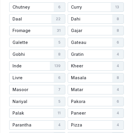
Chutney
Curry
6
13
Daal
Dahi
22
8
Fromage
Gajar
31
8
Galette
Gateau
5
6
Gobhi
Gratin
8
4
Inde
Kheer
139
4
Livre
Masala
6
8
Masoor
Matar
7
4
Nariyal
Pakora
5
6
Palak
Paneer
11
4
Parantha
Pizza
4
4