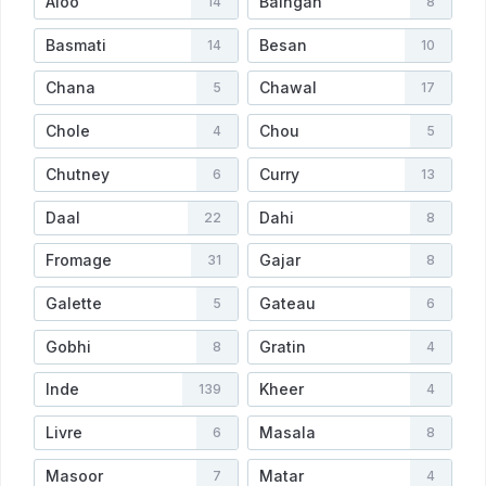
Aloo
Baingan
14
8
Basmati
Besan
14
10
Chana
Chawal
5
17
Chole
Chou
4
5
Chutney
Curry
6
13
Daal
Dahi
22
8
Fromage
Gajar
31
8
Galette
Gateau
5
6
Gobhi
Gratin
8
4
Inde
Kheer
139
4
Livre
Masala
6
8
Masoor
Matar
7
4