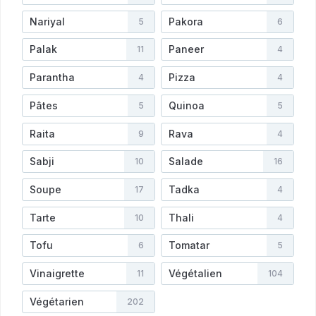
Nariyal
Pakora
5
6
Palak
Paneer
11
4
Parantha
Pizza
4
4
Pâtes
Quinoa
5
5
Raita
Rava
9
4
Sabji
Salade
10
16
Soupe
Tadka
17
4
Tarte
Thali
10
4
Tofu
Tomatar
6
5
Vinaigrette
Végétalien
11
104
Végétarien
202