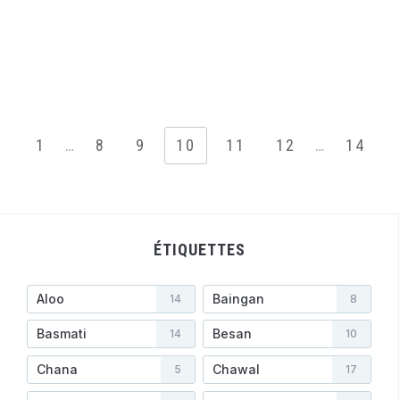
1
…
8
9
10
11
12
…
14
ÉTIQUETTES
Aloo
Baingan
14
8
Basmati
Besan
14
10
Chana
Chawal
5
17