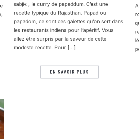
sabji« , le curry de papaddum. C’est une
le
A
recette typique du Rajasthan. Papad ou
e,
r
papadom, ce sont ces galettes qu’on sert dans
e
q
les restaurants indiens pour l’apéritif. Vous
r
allez être surpris par la saveur de cette
l
modeste recette. Pour […]
p
EN SAVOIR PLUS