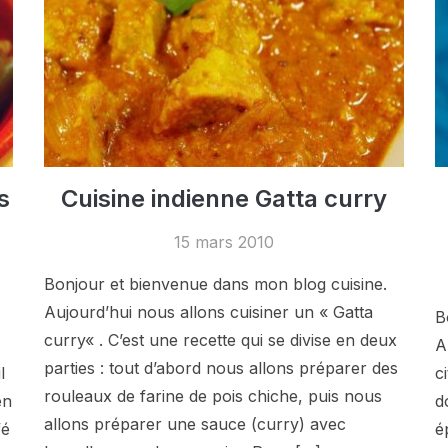
s
Cuisine indienne Gatta curry
15 mars 2010
Bonjour et bienvenue dans mon blog cuisine.
Aujourd’hui nous allons cuisiner un « Gatta
B
curry« . C’est une recette qui se divise en deux
A
parties : tout d’abord nous allons préparer des
l
c
rouleaux de farine de pois chiche, puis nous
en
d
allons préparer une sauce (curry) avec
fé
é